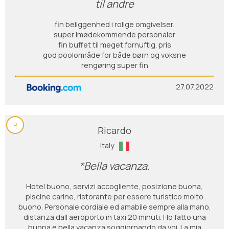
til andre
fin beliggenhed i rolige omgivelser.
super imødekommende personaler
fin buffet til meget fornuftig. pris
god poolområde for både børn og voksne
rengøring super fin
27.07.2022
R
Ricardo
Italy
*Bella vacanza.
Hotel buono, servizi accogliente, posizione buona,
piscine carine, ristorante per essere turistico molto
buono. Personale cordiale ed amabile sempre alla mano,
distanza dall aeroporto in taxi 20 minuti. Ho fatto una
buona e bella vacanza soggiornando da voi. La mia