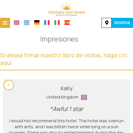
≡
RESERVA
HOME
Impresiones
UBICACIÓN
Si desea firmar nuestro libro de visitas, haga clic
ALOJAMIENTO
aquí
INSTALACIONES
GALERÍA DE FOTOS
K
Kally
CONTACTO
United Kingdom
*Awful 1 star
I would not recommend this hotel. The hotel was overrun
with ants, and I was bitten twice while lying on a sun
lounger. There was also no entertainment during the day