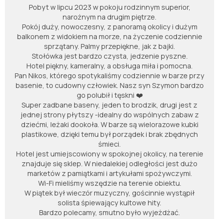
Pobyt w lipcu 2023 w pokoju rodzinnym superior,
narożnym na drugim piętrze.
Pokój duży, nowoczesny, z panoramą okolicy i dużym
balkonem z widokiem na morze, na życzenie codziennie
sprzątany. Palmy przepiękne, jak z bajki.
Stołówka jest bardzo czysta, jedzenie pyszne.
Hotel piękny, kameralny, a obsługa miła i pomocna.
Pan Nikos, którego spotykaliśmy codziennie w barze przy
basenie, to cudowny człowiek. Nasz syn Szymon bardzo
go polubił i tęskni ❤️
Super zadbane baseny, jeden to brodzik, drugi jest z
jednej strony płytszy -idealny do wspólnych zabaw z
dziećmi, leżaki dookoła. W barze są wielorazowe kubki
plastikowe, dzięki temu był porządek i brak zbędnych
śmieci.
Hotel jest umiejscowiony w spokojnej okolicy, na terenie
znajduje się sklep. W niedalekiej odległości jest dużo
marketów z pamiątkami i artykułami spożywczymi.
Wi-Fi mieliśmy wszędzie na terenie obiektu.
W piątek był wieczór muzyczny, gościnnie wystąpił
solista śpiewający kultowe hity.
Bardzo polecamy, smutno było wyjeżdżać.