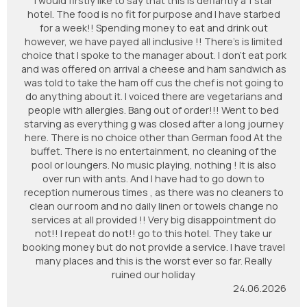
I would firstly like to say that this is defiantly a 1 star
hotel. The food is no fit for purpose and I have starbed
for a week!! Spending money to eat and drink out
however, we have payed all inclusive !! There’s is limited
choice that I spoke to the manager about. I don’t eat pork
and was offered on arrival a cheese and ham sandwich as
was told to take the ham off cus the chef is not going to
do anything about it. I voiced there are vegetarians and
people with allergies. Bang out of order!!! Went to bed
starving as everything g was closed after a long journey
here. There is no choice other than German food At the
buffet. There is no entertainment, no cleaning of the
pool or loungers. No music playing, nothing ! It is also
over run with ants. And I have had to go down to
reception numerous times , as there was no cleaners to
clean our room and no daily linen or towels change no
services at all provided !! Very big disappointment do
not!! I repeat do not!! go to this hotel. They take ur
booking money but do not provide a service. I have travel
many places and this is the worst ever so far. Really
ruined our holiday
24.06.2026