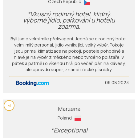
Czech Republic
*Vkusný rodinný hotel, klidný,
výborné jídlo, parkování u hotelu
zdarma.
Byli jsme velmi mile překvapeni. Jedná se o rodinný hotel,
velmi milý personál, jídlo vynikající, velký výběr. Pokoje
jsou prima, klimatizace na pokoji, postele pohodlné a
hlavě je na výběr z měkkého nebo tvrdého polštáře. V
pátek a patrně i o víkendu hrál po večeři pán na klávesy,
ale opravdu super, známé i řecké písničky.
06.08.2023
M
Marzena
Poland
*Exceptional