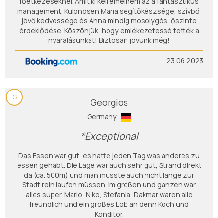
főétkezéseknél. Amit ki kell emelnem az a fantasztikus
management. Különösen Maria segítőkészsége, szívből
jövő kedvessége és Anna mindig mosolygós, őszinte
érdeklődése. Köszönjük, hogy emlékezetessé tették a
nyaralásunkat! Biztosan jövünk még!
23.06.2023
G
Georgios
Germany
*Exceptional
Das Essen war gut, es hatte jeden Tag was anderes zu
essen gehabt. Die Lage war auch sehr gut, Strand direkt
da (ca. 500m) und man musste auch nicht lange zur
Stadt rein laufen müssen. Im großen und ganzen war
alles super. Mario, Niko, Stefania, Dakmar waren alle
freundlich und ein großes Lob an denn Koch und
Konditor.