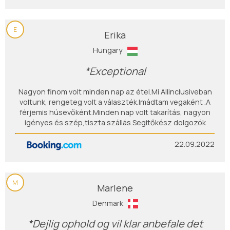
E
Erika
Hungary
*Exceptional
Nagyon finom volt minden nap az étel.Mi Allinclusiveban
voltunk, rengeteg volt a választék.Imádtam vegaként .A
férjemis húsevőként.Minden nap volt takarítás, nagyon
igényes és szép,tiszta szállás.Segitőkész dolgozók
22.09.2022
M
Marlene
Denmark
*Dejlig ophold og vil klar anbefale det