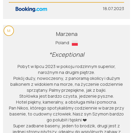
18.07.2023
M
Marzena
Poland
*Exceptional
Pobyt w lipcu 2023 w pokoju rodzinnym superior,
narożnym na drugim piętrze.
Pokój duży, nowoczesny, z panoramą okolicy i dużym
balkonem z widokiem na morze, na życzenie codziennie
sprzątany. Palmy przepiękne, jak z bajki.
Stołówka jest bardzo czysta, jedzenie pyszne.
Hotel piękny, kameralny, a obsługa miła i pomocna.
Pan Nikos, którego spotykaliśmy codziennie w barze przy
basenie, to cudowny człowiek. Nasz syn Szymon bardzo
go polubił i tęskni ❤️
Super zadbane baseny, jeden to brodzik, drugi jest z
jednej strony płytszy -idealny do wspólnych zabaw z