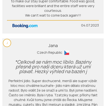
to make our stay super comfortable. Food was good,
facilities were brilliant and the entire staff were very
courteous.
We can’t wait to come back again!!!
04.07.2023
J
Jana
Czech Republic
*Celkově se nám moc líbilo. Bazény
přesně pro naší dceru která už umí
plavat. Hezký výhled na bazén j
Perfektní jídlo. Super dochucené, menší ale super výběr.
Moc moc chválíme kuchaře- jídlo nám dělalo strašnou
radost. Bylo vidět že se snaží a umí to. Byli jsme nadšení.
Často se i měnilo. Byla i ryba. Tzatziky super, přílohy fakt
chutné. Kvůli tomu jsme chtěli do Řecka. Milujeme
musaku, cukety, lilky. Byl i meloun a sladké, zmrzlina. Pán