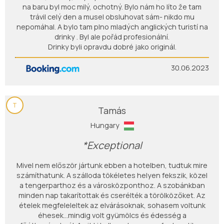
na baru byl moc milý, ochotný. Bylo nám ho líto že tam
trávil celý den a musel obsluhovat sám- nikdo mu
nepomáhal. A bylo tam plno mladých anglických turistí na
drinky . Byl ale pořád profesionální.
Drinky byli opravdu dobré jako originál.
30.06.2023
T
Tamás
Hungary
*Exceptional
Mivel nem először jártunk ebben a hotelben, tudtuk mire
számíthatunk. A szálloda tökéletes helyen fekszik, közel
a tengerparthoz és a városközponthoz. A szobánkban
minden nap takarítottak és cserélték a törölközőket. Az
ételek megfeleleltek az elvárásoknak, sohasem voltunk
éhesek...mindig volt gyümölcs és édesség a