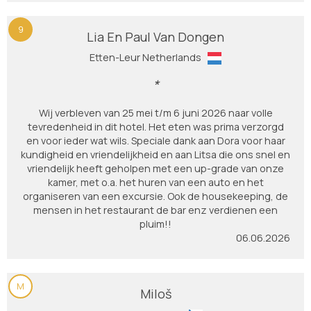
9
Lia En Paul Van Dongen
Etten-Leur Netherlands
*
Wij verbleven van 25 mei t/m 6 juni 2026 naar volle
tevredenheid in dit hotel. Het eten was prima verzorgd
en voor ieder wat wils. Speciale dank aan Dora voor haar
kundigheid en vriendelijkheid en aan Litsa die ons snel en
vriendelijk heeft geholpen met een up-grade van onze
kamer, met o.a. het huren van een auto en het
organiseren van een excursie. Ook de housekeeping, de
mensen in het restaurant de bar enz verdienen een
pluim!!
06.06.2026
M
Miloš